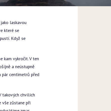
 jako laskavou
ve které se
pustí. Když se
e kam vykročit. V ten
ošíjně a neústupně
 pár centimetrů před
.
V takových chvílích
 vše zůstane při
odvrátíme zmar.