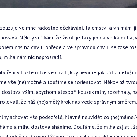
Vzbuzuje ve mne radostné očekávání, tajemství a vnímám ji
hovává. Někdy si říkám, že život je taky jedna velká mlha, 
olem nás na chvíli opřede a ve správnou chvíli se zase roz
o, mlha nám nic neprozradí.
bořeni v husté mlze ve chvíli, kdy nevíme jak dál a netuším
e vše (ne)možné a toužíme se zorientovat. Někdy až tvrd
doslova vším, abychom alespoň kousek mlhy rozehnaly, na
trolovali, že náš (ne)smělý krok nás vede správným směrem
mlhy schovat vše podezřelé, hlavně neuvidět co (ne)máme. 
háme a mlhu doslova sháníme. Doufáme, že mlha zajistí, že
rozhodně nechceme. Věříme, že se vyhneme zklamání nebo 