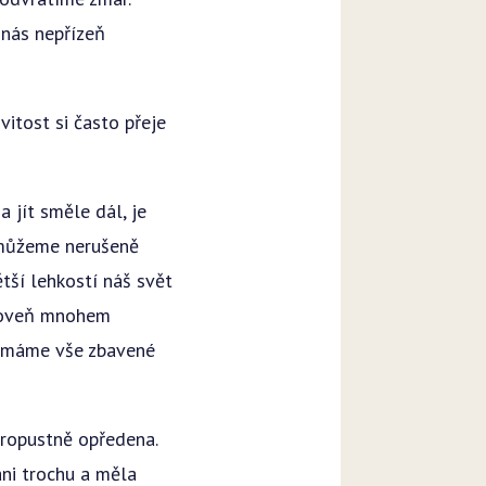
nás nepřízeň
itost si často přeje
 jít směle dál, je
 můžeme nerušeně
tší lehkostí náš svět
ároveň mnohem
ijímáme vše zbavené
propustně opředena.
ani trochu a měla