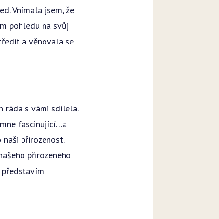
ed. Vnímala jsem, že
em pohledu na svůj
tředit a věnovala se
 ráda s vámi sdílela.
 mne fascinující…a
 naši přirozenost.
 našeho přirozeného
, představím