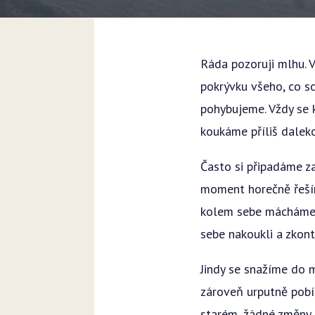
Ráda pozoruji mlhu. 
pokrývku všeho, co sc
pohybujeme. Vždy se k
koukáme příliš dalek
Často si připadáme za
moment horečně řeším
kolem sebe mácháme 
sebe nakoukli a zkon
Jindy se snažíme do 
zároveň urputně pobí
starém, žádné změny 