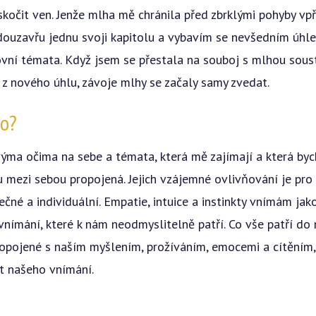
kočit ven. Jenže mlha mě chránila před zbrklými pohyby vpř
 douzavřu jednu svoji kapitolu a vybavím se nevšedním úhl
covní témata. Když jsem se přestala na souboj s mlhou sous
z nového úhlu, závoje mlhy se začaly samy zvedat.
lo?
ýma očima na sebe a témata, která mě zajímají a která bych
u mezi sebou propojená. Jejich vzájemné ovlivňování je pro
ečné a individuální. Empatie, intuice a instinkty vnímám jako
vnímání, které k nám neodmyslitelně patří. Co vše patří do
propojené s naším myšlením, prožíváním, emocemi a cítěním
st našeho vnímání.