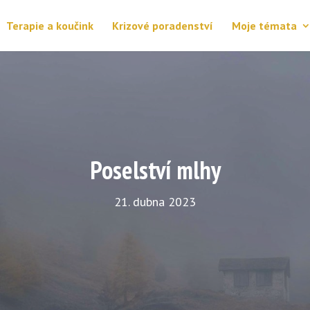
Terapie a koučink
Krizové poradenství
Moje témata
Poselství mlhy
21. dubna 2023