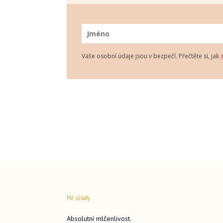
Vaše osobní údaje jsou v bezpečí. Přečtěte si, jak
Mé zásady
Absolutní mlčenlivost.