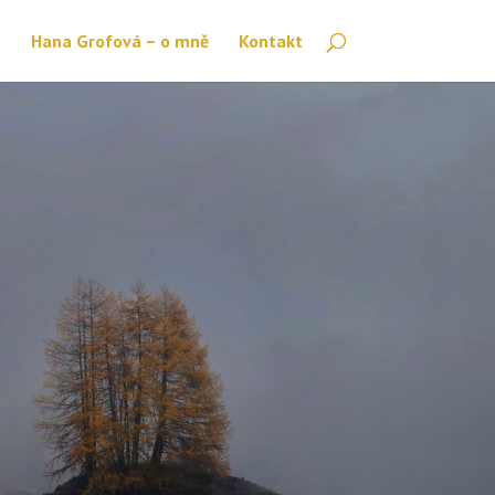
Hana Grofová – o mně
Kontakt