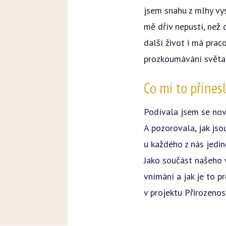
jsem snahu z mlhy vys
mě dřív nepustí, než
další život i má pra
prozkoumávání světa 
Co mi to přines
Podívala jsem se nov
A pozorovala, jak jso
u každého z nás jedin
Jako součást našeho 
vnímání a jak je to 
v projektu Přirozeno