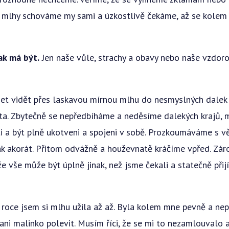
 mlhy schováme my sami a úzkostlivě čekáme, až se kolem 
ak má být.
Jen naše vůle, strachy a obavy nebo naše vzdorov
et vidět přes laskavou mírnou mlhu do nesmyslných dalek a
ta. Zbytečně se nepředbíháme a neděsíme dalekých krajů,
i a být plně ukotveni a spojeni v sobě. Prozkoumáváme s vě
ak akorát. Přitom odvážně a houževnatě kráčíme vpřed. Z
 že vše může být úplně jinak, než jsme čekali a statečně př
 roce jsem si mlhu užila až až. Byla kolem mne pevně a ne
 ani malinko polevit. Musím říci, že se mi to nezamlouvalo 