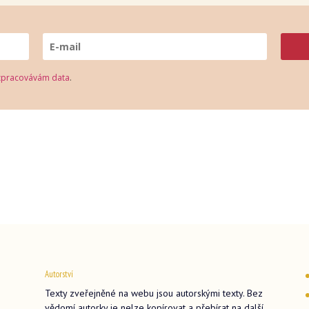
zpracovávám data
.
Autorství
Texty zveřejněné na webu jsou autorskými texty. Bez
vědomí autorky je nelze kopírovat a přebírat na další