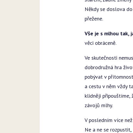
Někdy se doslova do
přežene.
Vše je s mlhou tak, j
věci obráceně.
Ve skutečnosti nemus
dobrodružná hra živo
pobývat v přítomnost
a cestu v něm vždy t
klidněji připouštíme,
závojů mlhy.
V posledním více než
Ne a ne se rozpustit,